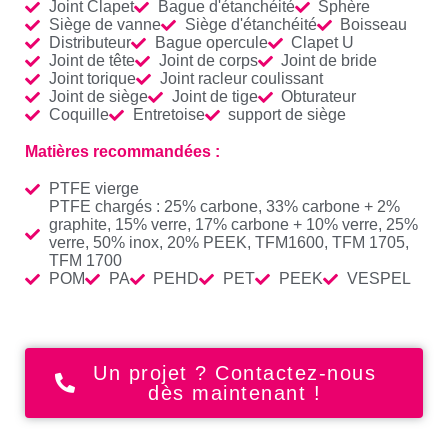
Joint Clapet
Bague d'étanchéité
Sphère
Siège de vanne
Siège d'étanchéité
Boisseau
Distributeur
Bague opercule
Clapet U
Joint de tête
Joint de corps
Joint de bride
Joint torique
Joint racleur coulissant
Joint de siège
Joint de tige
Obturateur
Coquille
Entretoise
support de siège
Matières recommandées :
PTFE vierge
PTFE chargés : 25% carbone, 33% carbone + 2%
graphite, 15% verre, 17% carbone + 10% verre, 25%
verre, 50% inox, 20% PEEK, TFM1600, TFM 1705,
TFM 1700
POM
PA
PEHD
PET
PEEK
VESPEL
Un projet ? Contactez-nous
dès maintenant !