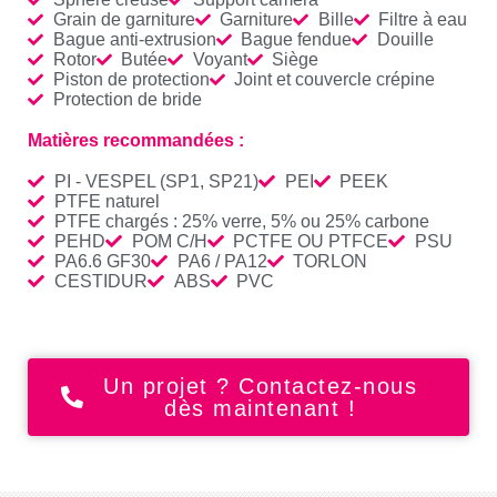
Grain de garniture
Garniture
Bille
Filtre à eau
Bague anti-extrusion
Bague fendue
Douille
Rotor
Butée
Voyant
Siège
Piston de protection
Joint et couvercle crépine
Protection de bride
Matières recommandées :
PI - VESPEL (SP1, SP21)
PEI
PEEK
PTFE naturel
PTFE chargés : 25% verre, 5% ou 25% carbone
PEHD
POM C/H
PCTFE OU PTFCE
PSU
PA6.6 GF30
PA6 / PA12
TORLON
CESTIDUR
ABS
PVC
Un projet ? Contactez-nous
dès maintenant !