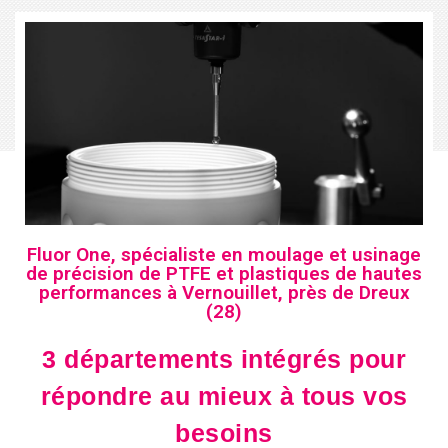
Fluor One, spécialiste en moulage et usinage
de précision de PTFE et plastiques de hautes
performances à Vernouillet, près de Dreux
(28)
3 départements intégrés pour
répondre au mieux à tous vos
besoins