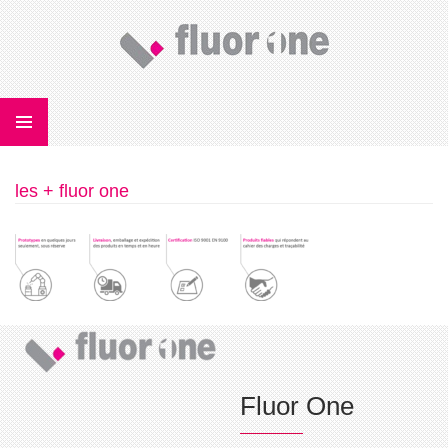
U
CONTENU
les + fluor one
PRINCIPAL
Fluor One