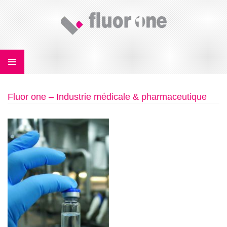
U
CONTENU
Fluor one – Industrie médicale & pharmaceutique
PRINCIPAL