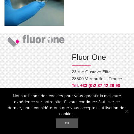
Fluor One
23 rue Gustave Eiffel
28500 Vernouillet - France
Tel. +33 (0)2 37 42 29 90
commercial@fluor-one.fr
Nous utilisons des cookies pour vous garantir la meilleure
expérience sur notre site. Si vous continuez à utiliser ce
dernier, nous considérerons que vous acceptez l'utilisation des
cookies.
2014 - 2026 Fluor One
- Tous droits réservés - Réalisation
Fluor One
Mentions légales
Plan du site
Contact
OK