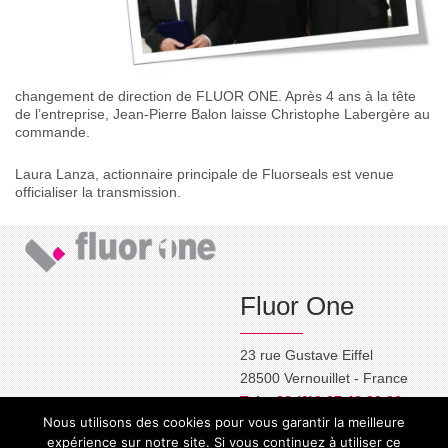
changement de direction de FLUOR ONE. Après 4 ans à la tête
de l’entreprise, Jean-Pierre Balon laisse Christophe Labergère au
commande.
Laura Lanza, actionnaire principale de Fluorseals est venue
officialiser la transmission.
Fluor One
23 rue Gustave Eiffel
28500 Vernouillet - France
Tel. +33 (0)2 37 42 29 90
Nous utilisons des cookies pour vous garantir la meilleure
commercial@fluor-one.fr
expérience sur notre site. Si vous continuez à utiliser ce