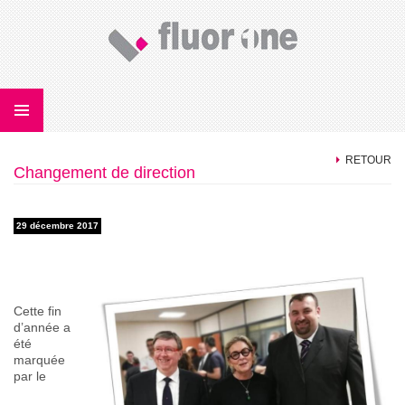
U
RETOUR
CONTENU
Changement de direction
PRINCIPAL
29 décembre 2017
Cette fin
d’année a
été
marquée
par le